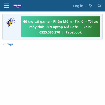
Log in
Hỗ trợ cài game – Phần Mềm - Fix lỗi – Tối ưu
máy tính PC/Laptop Giá Cafe
|
Zalo:
0325.536.270
|
Facebook
Tags