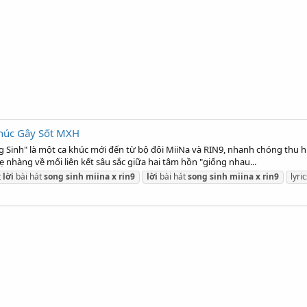
 Khúc Gây Sốt MXH
ng Sinh" là một ca khúc mới đến từ bộ đôi MiiNa và RIN9, nhanh chóng thu 
ẹ nhàng về mối liên kết sâu sắc giữa hai tâm hồn "giống nhau...
t
lời
bài hát
song
sinh
miina
x
rin9
lời
bài hát
song
sinh
miina
x
rin9
lyri