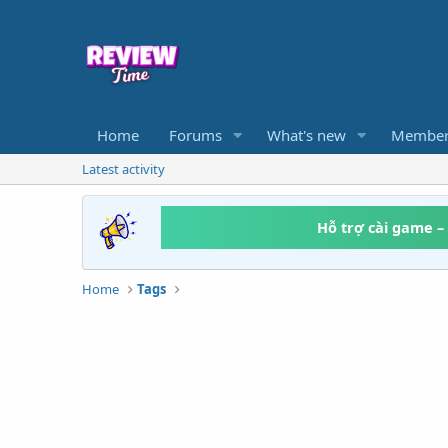
Home
Forums
What's new
Member
Latest activity
Hỗ trợ cài game –
Home
Tags