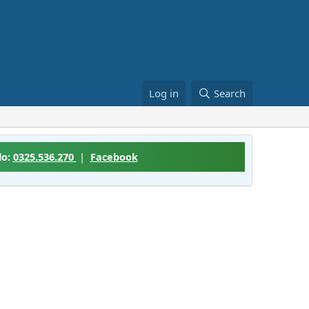
Log in
Search
lo:
0325.536.270
|
Facebook