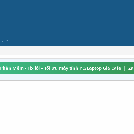
s
 Phần Mềm - Fix lỗi – Tối ưu máy tính PC/Laptop Giá Cafe
|
Za