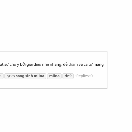
hút sự chú ý bởi giai điệu nhẹ nhàng, dễ thấm và ca từ mang
Replies: 0
cs
lyrics
song
sinh
miina
miina
rin9