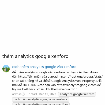
thêm analytics google xenforo
cách thêm analytics google vào xenforo
để thêm analytics google vào xenforo các bạn vào theo đường
dẫn https://tên miền của bạn/admin.php? options/groups/stats/
chọn tab thống kê và chỉ số Google Analytics Web Property ID là
mã MÃ ĐO LƯỜNG các bạn vào https://analytics.google.com để
lấy mã G-44T4Xx..xx sau khi thêm mã quá trình...
admin
Thread
Dec 13, 2022
analytics
google
xenforo
cách thêm
analytics
google
vào website
cách thêm
analytics
google
vào
xenforo