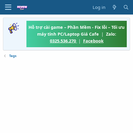
Log in
Hỗ trợ cài game – Phần Mềm - Fix lỗi – Tối ưu
máy tính PC/Laptop Giá Cafe
|
Zalo:
0325.536.270
|
Facebook
Tags