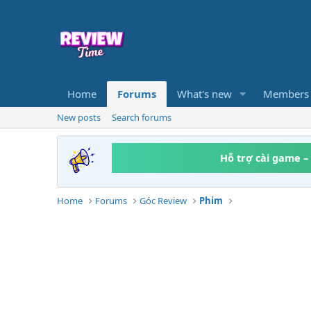
Home
Forums
What's new
Members
New posts
Search forums
Hỗ trợ cài game –
Home
Forums
Góc Review
Phim