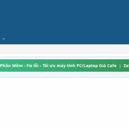
 Phần Mềm - Fix lỗi – Tối ưu máy tính PC/Laptop Giá Cafe
|
Za