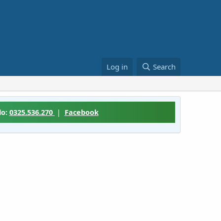
Log in
Search
lo:
0325.536.270
|
Facebook