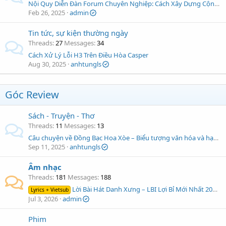
Nội Quy Diễn Đàn Forum Chuyên Nghiệp: Cách Xây Dựng Cộng Đồng Lành Mạnh và Hiệu Quả
Feb 26, 2025
admin
Tin tức, sự kiện thường ngày
Threads
27
Messages
34
Cách Xử Lý Lỗi H3 Trên Điều Hòa Casper
Aug 30, 2025
anhtungls
Góc Review
Sách - Truyện - Thơ
Threads
11
Messages
13
Câu chuyện về Đồng Bạc Hoa Xòe – Biểu tượng văn hóa và hạnh phúc
Sep 11, 2025
anhtungls
Âm nhạc
Threads
181
Messages
188
Lời Bài Hát Danh Xưng – LBI Lợi Bỉ Mới Nhất 2025 (Kèm Lời Dịch)
Lyrics + Vietsub
Jul 3, 2026
admin
Phim