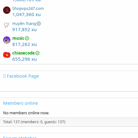
Shopvps247.com
S
1,047,360 xu
Huyền Trang
917,852 xu
music
817,262 xu
chiasecode
655,296 xu
Facebook Page
Members online
No members online now.
Total: 137 (members: 0, guests: 137)