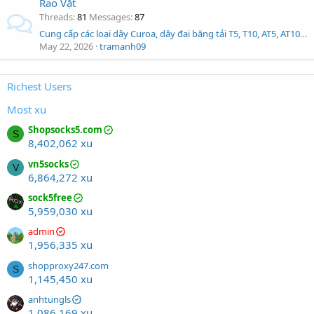
Rao Vặt
Threads
81
Messages
87
Cung cấp các loại dây Curoa, dây đai băng tải T5, T10, AT5, AT10, AT20,2M, S3M,5V, 8V, B97, PLP8M
May 22, 2026
tramanh09
Richest Users
Most xu
Shopsocks5.com
S
8,402,062 xu
vn5socks
V
6,864,272 xu
sock5free
5,959,030 xu
admin
1,956,335 xu
shopproxy247.com
S
1,145,450 xu
anhtungls
1,086,169 xu