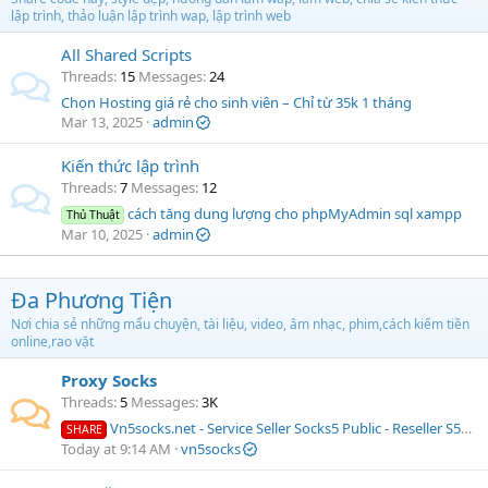
lập trình, thảo luận lập trình wap, lập trình web
All Shared Scripts
Threads
15
Messages
24
Chọn Hosting giá rẻ cho sinh viên – Chỉ từ 35k 1 tháng
Mar 13, 2025
admin
Kiến thức lập trình
Threads
7
Messages
12
cách tăng dung lượng cho phpMyAdmin sql xampp
Thủ Thuật
Mar 10, 2025
admin
Đa Phương Tiện
Nơi chia sẻ những mẩu chuyện, tài liệu, video, âm nhạc, phim,cách kiếm tiền
online,rao vặt
Proxy Socks
Threads
5
Messages
3K
Vn5socks.net - Service Seller Socks5 Public - Reseller S5Proxy
SHARE
Today at 9:14 AM
vn5socks