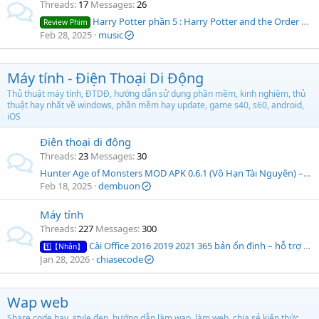
Threads
17
Messages
26
Harry Potter phần 5 : Harry Potter and the Order of the Phoenix – Cuộc Chiến Phép Thuật Kéo Dài
Review Phim
Feb 28, 2025
music
Máy tính - Điện Thoại Di Động
Thủ thuật máy tính, ĐTDĐ, hướng dẫn sử dụng phần mềm, kinh nghiệm, thủ
thuật hay nhất về windows, phần mềm hay update, game s40, s60, android,
iOS
Điện thoại di động
Threads
23
Messages
30
Hunter Age of Monsters MOD APK 0.6.1 (Vô Hạn Tài Nguyên) – Trở Thành Thợ Săn Quái Vật Huyền Thoại
Feb 18, 2025
dembuon
Máy tính
Threads
227
Messages
300
Cài Office 2016 2019 2021 365 bản ổn định – hỗ trợ từ xa
1️⃣【Nhận】
Jan 28, 2026
chiasecode
Wap web
Share code hay, style đẹp, hướng dẫn làm wap, làm web, chia sẻ kiến thức