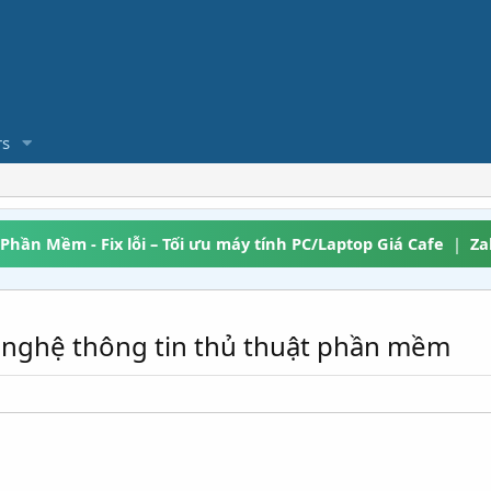
s
 Phần Mềm - Fix lỗi – Tối ưu máy tính PC/Laptop Giá Cafe
|
Za
g nghệ thông tin thủ thuật phần mềm