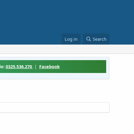
Log in
Search
lo:
0325.536.270
|
Facebook